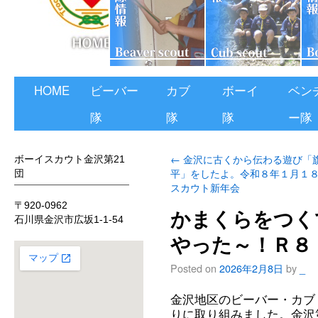
HOME
ビーバー
カブ
ボーイ
ベン
隊
隊
隊
ー隊
←
金沢に古くから伝わる遊び「
ボーイスカウト金沢第21
平」をしたよ。令和８年１月
団
スカウト新年会
〒920-0962
かまくらをつく
石川県金沢市広坂1-1-54
やった～！Ｒ８
Posted on
2026年2月8日
by
_
金沢地区のビーバー・カブ
りに取り組みました。金沢