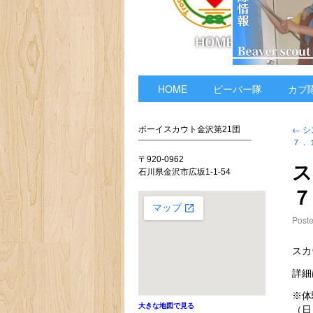
HOME
ビーバー隊
カブ
←
シ
ボーイスカウト金沢第21団
７．
〒920-0962
ス
石川県金沢市広坂1-1-54
７
Post
スカ
詳細
※体
大きな地図で見る
（日