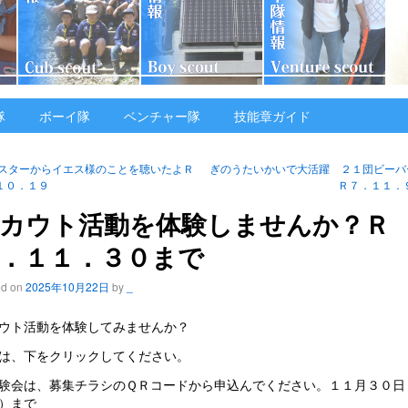
隊
ボーイ隊
ベンチャー隊
技能章ガイド
スターからイエス様のことを聴いたよＲ
ぎのうたいかいで大活躍 ２１団ビー
１０．１９
Ｒ７．１１．
カウト活動を体験しませんか？Ｒ
．１１．３０まで
ed on
2025年10月22日
by
_
ウト活動を体験してみませんか？
は、下をクリックしてください。
験会は、募集チラシのＱＲコードから申込んでください。１１月３０日
）まで