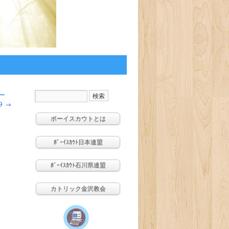
バー
９
→
ボーイスカウトとは
ﾎﾞｰｲｽｶｳﾄ日本連盟
ﾎﾞｰｲｽｶｳﾄ石川県連盟
カトリック金沢教会