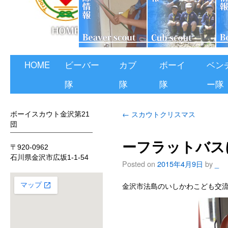
HOME
ビーバー
カブ
ボーイ
ベン
隊
隊
隊
ー隊
←
スカウトクリスマス
ボーイスカウト金沢第21
団
ーフラットバス
〒920-0962
石川県金沢市広坂1-1-54
Posted on
2015年4月9日
by
_
金沢市法島のいしかわこども交