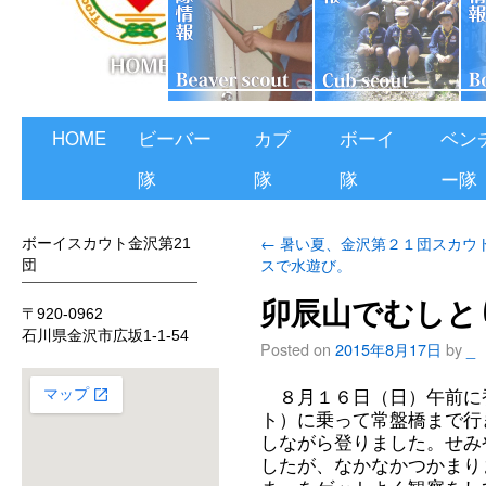
HOME
ビーバー
カブ
ボーイ
ベン
隊
隊
隊
ー隊
←
暑い夏、金沢第２１団スカウ
ボーイスカウト金沢第21
スで水遊び。
団
卯辰山でむしと
〒920-0962
石川県金沢市広坂1-1-54
Posted on
2015年8月17日
by
_
８月１６日（日）午前に
ト）に乗って常盤橋まで行
しながら登りました。せみ
したが、なかなかつかまり