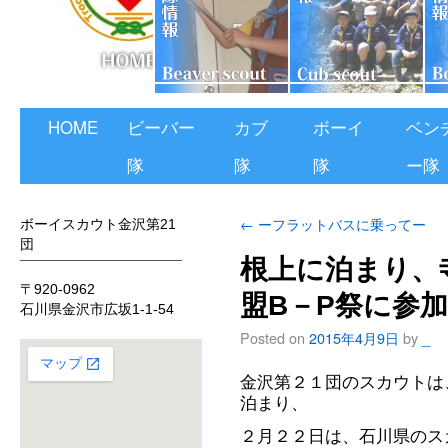
HOME
ビーバー
カブ
ボーイ
ベン
隊
隊
隊
ー隊
←
ーフラットバスに乗ってー
ボーイスカウト金沢第21
団
根上に泊まり、
〒920-0962
盟B－P祭に参
石川県金沢市広坂1-1-54
Posted on
2015年4月9日
by
_
金沢第２１団のスカウトは
泊まり、
２月２２日は、石川県のス