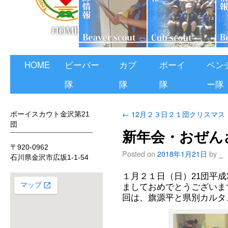
HOME
ビーバー
カブ
ボーイ
ベン
隊
隊
隊
ー隊
←
12月２３日２１団クリスマス
ボーイスカウト金沢第21
団
新年会・おぜん
〒920-0962
Posted on
2018年1月21日
by
_
石川県金沢市広坂1-1-54
１月２１日（日）21団平成
ましておめでとうございま
回は、旗源平と県別カルタ