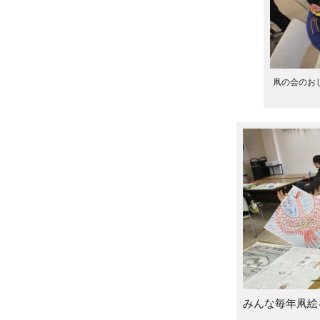
凧の会のお
みんな毎年凧絵