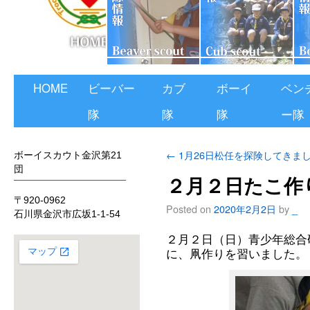
HOME
ビーバー
カブ
ボーイ
ベン
隊
隊
隊
ー隊
←
1月26日松任を探険してきま
ボーイスカウト金沢第21
団
２月２日たこ作
〒920-0962
Posted on
2020年2月2日
by
_
石川県金沢市広坂1-1-54
２月２日（日）青少年総合
に、凧作りを習いました。