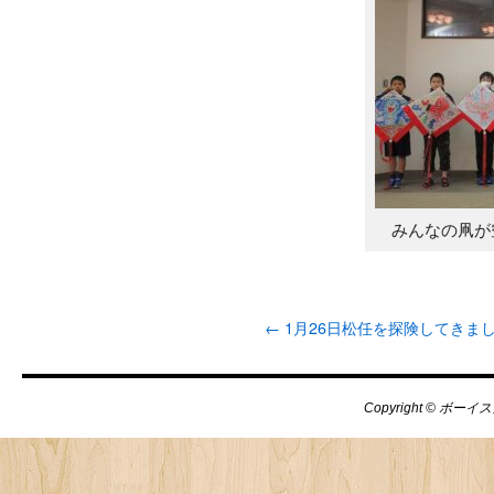
みんなの凧が
←
1月26日松任を探険してきま
Copyright © ボーイス