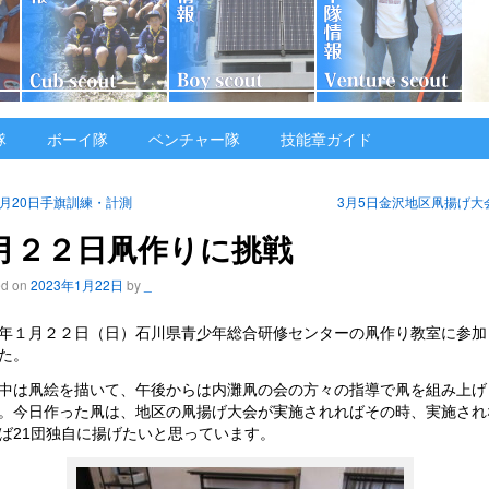
隊
ボーイ隊
ベンチャー隊
技能章ガイド
1月20日手旗訓練・計測
3月5日金沢地区凧揚げ大
月２２日凧作りに挑戦
ed on
2023年1月22日
by
_
年１月２２日（日）石川県青少年総合研修センターの凧作り教室に参加
た。
中は凧絵を描いて、午後からは内灘凧の会の方々の指導で凧を組み上げ
。今日作った凧は、地区の凧揚げ大会が実施されればその時、実施され
ば21団独自に揚げたいと思っています。