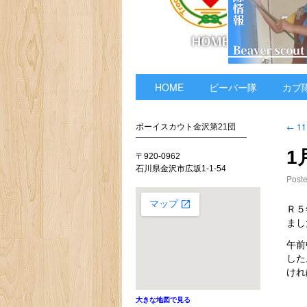
HOME
ビーバー隊
カブ
←
1
ボーイスカウト金沢第21団
1
〒920-0962
石川県金沢市広坂1-1-54
Post
Ｒ５
まし
午前
した
けれ
大きな地図で見る