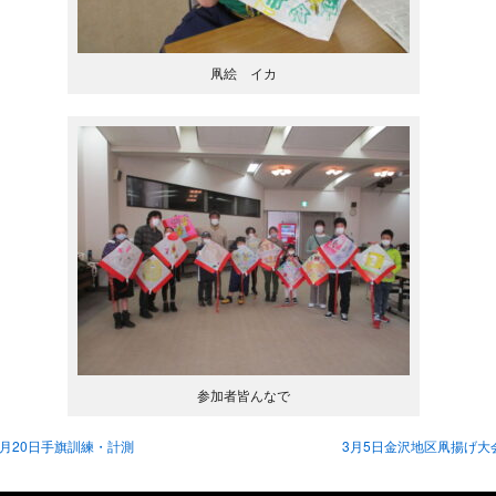
凧絵 イカ
参加者皆んなで
1月20日手旗訓練・計測
3月5日金沢地区凧揚げ大