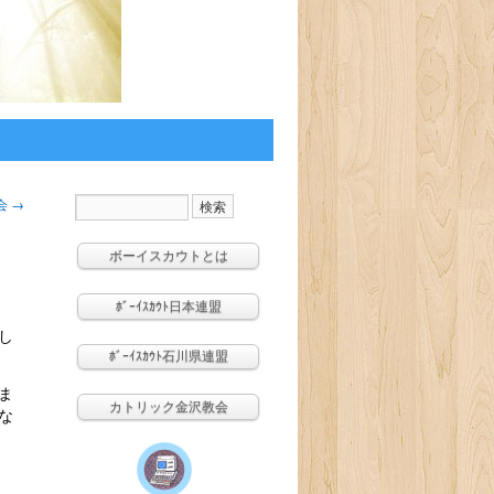
会
→
ボーイスカウトとは
ﾎﾞｰｲｽｶｳﾄ日本連盟
し
ﾎﾞｰｲｽｶｳﾄ石川県連盟
ま
カトリック金沢教会
な