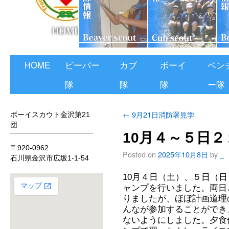
HOME
ビーバー
カブ
ボーイ
ベン
隊
隊
隊
ー隊
←
9月21日消防署見学
ボーイスカウト金沢第21
団
10月４～５日
〒920-0962
Posted on
2025年10月8日
by
_
石川県金沢市広坂1-1-54
10月４日（土）、５日（日
ャンプを行いました。両日
りましたが、ほぼ計画道理
んなが参加することができ
ないようにしました。夕食