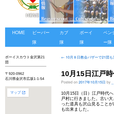
HOME
ビーバー
カブ
ボーイ
ベン
隊
隊
隊
ー隊
←
10月８日教会バザーで21団も
ボーイスカウト金沢第21
団
10月15日江戸
〒920-0962
石川県金沢市広坂1-1-54
Posted on
2017年10月15日
by
_
10月15日（日）江戸時代
戸村に行きました。古い大
った道具も沢山見ることが
も出来ました。