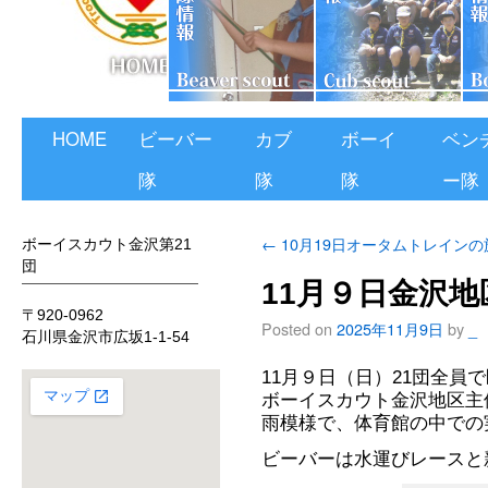
HOME
ビーバー
カブ
ボーイ
ベン
隊
隊
隊
ー隊
←
10月19日オータムトレインの
ボーイスカウト金沢第21
団
11月９日金沢
〒920-0962
Posted on
2025年11月9日
by
_
石川県金沢市広坂1-1-54
11月９日（日）21団全員
ボーイスカウト金沢地区主
雨模様で、体育館の中での
ビーバーは水運びレースと