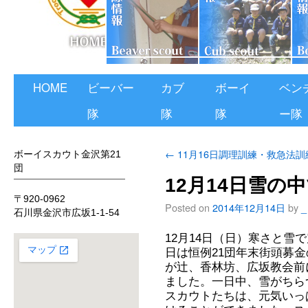
HOME
ビーバー
カブ
ボーイ
ベン
隊
隊
隊
ー隊
←
11月16日調理訓練・救急法訓
ボーイスカウト金沢第21
団
12月14日雪の
〒920-0962
Posted on
2014年12月14日
by
_
石川県金沢市広坂1-1-54
12月14日（日）寒さと雪
日は恒例21団年末街頭募
が辻、香林坊、広坂教会前
ました。一日中、雪がちら
スカウトたちは、元気いっ