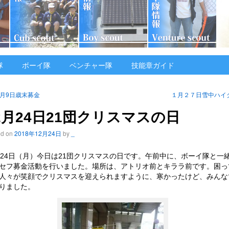
隊
ボーイ隊
ベンチャー隊
技能章ガイド
2月9日歳末募金
１月２７日雪中ハイ
2月24日21団クリスマスの日
ed on
2018年12月24日
by
_
月24日（月）今日は21団クリスマスの日です。午前中に、ボーイ隊と一
セフ募金活動を行いました。場所は、アトリオ前とキララ前です。困っ
人々が笑顔でクリスマスを迎えられますように、寒かったけど、みんな
りました。