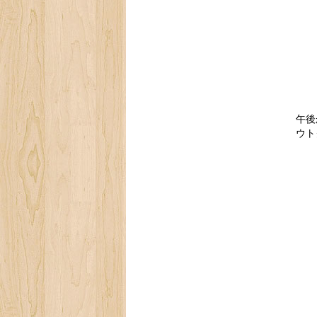
午後
ウト