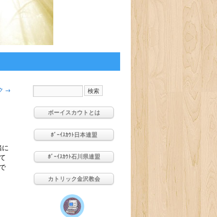
ク
→
ボーイスカウトとは
ﾎﾞｰｲｽｶｳﾄ日本連盟
緒に
ﾎﾞｰｲｽｶｳﾄ石川県連盟
て
で
カトリック金沢教会