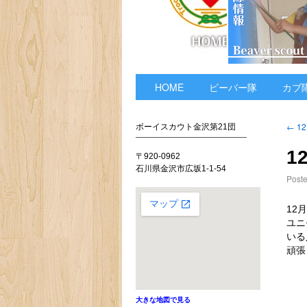
HOME
ビーバー隊
カブ
←
1
ボーイスカウト金沢第21団
1
〒920-0962
石川県金沢市広坂1-1-54
Post
12
ユニ
いる
頑張
大きな地図で見る