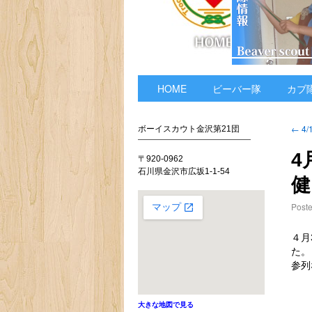
HOME
ビーバー隊
カブ
←
4
ボーイスカウト金沢第21団
4
〒920-0962
石川県金沢市広坂1-1-54
健
Post
４月
た。
参列
大きな地図で見る