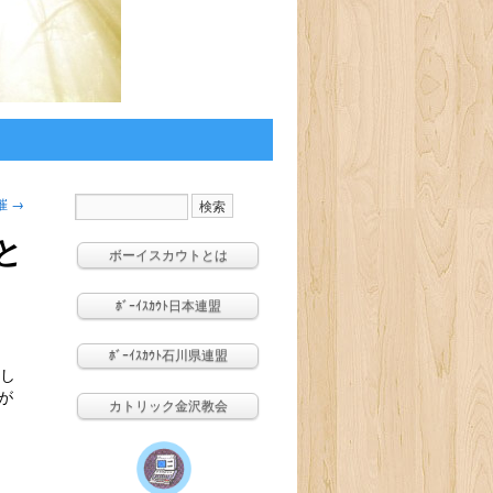
催
→
と
ボーイスカウトとは
ﾎﾞｰｲｽｶｳﾄ日本連盟
ﾎﾞｰｲｽｶｳﾄ石川県連盟
まし
が
カトリック金沢教会