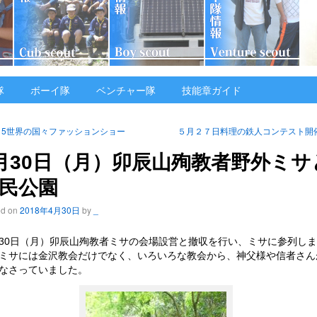
隊
ボーイ隊
ベンチャー隊
技能章ガイド
/15世界の国々ファッションショー
５月２７日料理の鉄人コンテスト開
月30日（月）卯辰山殉教者野外ミサ
民公園
ed on
2018年4月30日
by
_
30日（月）卯辰山殉教者ミサの会場設営と撤収を行い、ミサに参列し
ミサには金沢教会だけでなく、いろいろな教会から、神父様や信者さん
なさっていました。