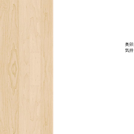
奥卯
気持