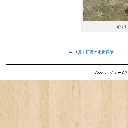
飴く
←
３月７日野々市街探険
Copyright © ボーイス