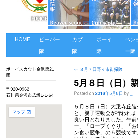
HOME
ビーバー
カブ
ボーイ
ベン
隊
隊
隊
ー隊
←
３月７日野々市街探険
ボーイスカウト金沢第21
団
5月８日（日）
〒920-0962
Posted on
2016年5月8日
by
_
石川県金沢市広坂1-1-54
５月８日（日）大乗寺丘陵
と、親子運動会が行われま
良い日となりました。午前
ー」「ロープくぐり」「お
ン食い競争」の５競技です