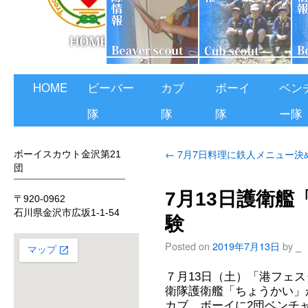
HOME
ビーバー
カブ
ボーイ
ベン
隊
隊
隊
ー隊
←
7月7日料理に鉄人メニュー決
ボーイスカウト金沢第21
団
7月13日護衛
〒920-0962
石川県金沢市広坂1-1-54
験
Posted on
2019年7月13日
by
_
７月13日（土）「港フェ
衛隊護衛艦「ちょうかい」
カブ、ボーイに2団ベンチ