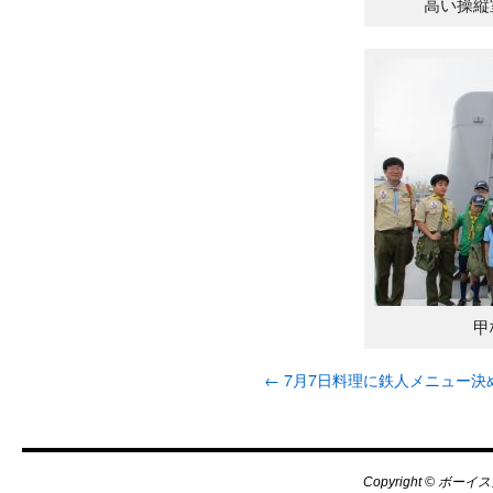
高い操縦
甲
←
7月7日料理に鉄人メニュー決
Copyright © ボーイス