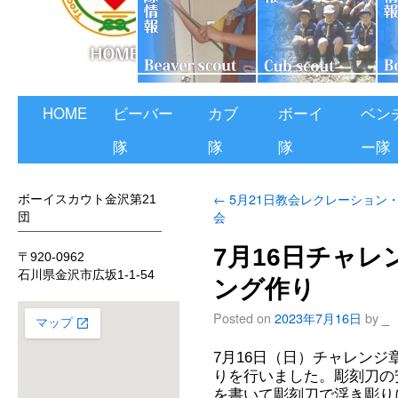
HOME
ビーバー
カブ
ボーイ
ベン
隊
隊
隊
ー隊
←
5月21日教会レクレーション
ボーイスカウト金沢第21
会
団
7月16日チャ
〒920-0962
石川県金沢市広坂1-1-54
ング作り
Posted on
2023年7月16日
by
_
7月16日（日）チャレン
りを行いました。彫刻刀の
を書いて彫刻刀で浮き彫り