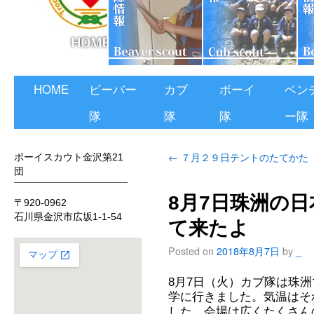
HOME
ビーバー
カブ
ボーイ
ベン
隊
隊
隊
ー隊
←
７月２９日テントのたてかた
ボーイスカウト金沢第21
団
8月7日珠洲の
〒920-0962
石川県金沢市広坂1-1-54
て来たよ
Posted on
2018年8月7日
by
_
8月7日（火）カブ隊は珠
学に行きました。気温はそ
した。会場は広くたくさん