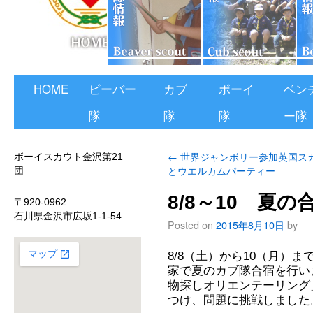
HOME
ビーバー
カブ
ボーイ
ベン
隊
隊
隊
ー隊
←
世界ジャンボリー参加英国ス
ボーイスカウト金沢第21
とウエルカムパーティー
団
8/8～10 夏の
〒920-0962
石川県金沢市広坂1-1-54
Posted on
2015年8月10日
by
_
8/8（土）から10（月）
家で夏のカブ隊合宿を行い
物探しオリエンテーリング
つけ、問題に挑戦しました