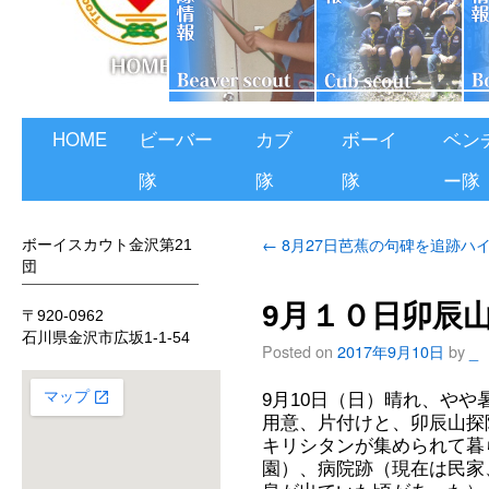
HOME
ビーバー
カブ
ボーイ
ベン
隊
隊
隊
ー隊
←
8月27日芭蕉の句碑を追跡ハ
ボーイスカウト金沢第21
団
9月１０日卯辰
〒920-0962
石川県金沢市広坂1-1-54
Posted on
2017年9月10日
by
_
9月10日（日）晴れ、や
用意、片付けと、卯辰山探
キリシタンが集められて暮
園）、病院跡（現在は民家