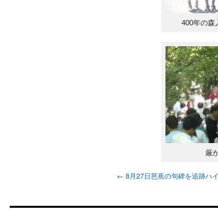
400年の
厳
←
8月27日芭蕉の句碑を追跡ハ