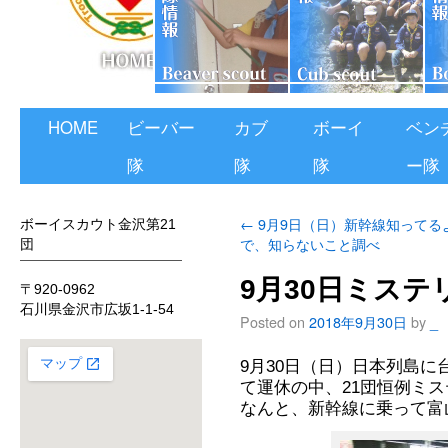
HOME
ビーバー
カブ
ボーイ
ベン
隊
隊
隊
ー隊
←
9月9日（日）新幹線知ってる
ボーイスカウト金沢第21
で、知らないこと調べ
団
9月30日ミステ
〒920-0962
石川県金沢市広坂1-1-54
Posted on
2018年9月30日
by
_
9月30日（日）日本列島に
て運休の中、21団恒例ミ
なんと、新幹線に乗って富